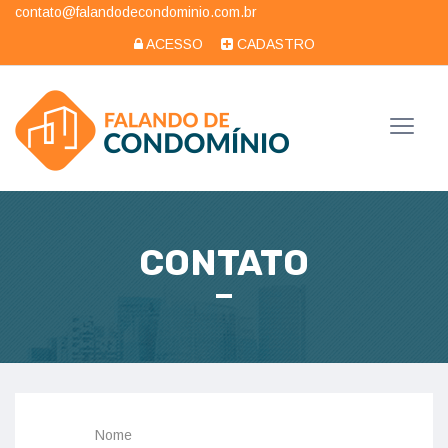
contato@falandodecondominio.com.br
ACESSO
CADASTRO
CONTATO
Nome