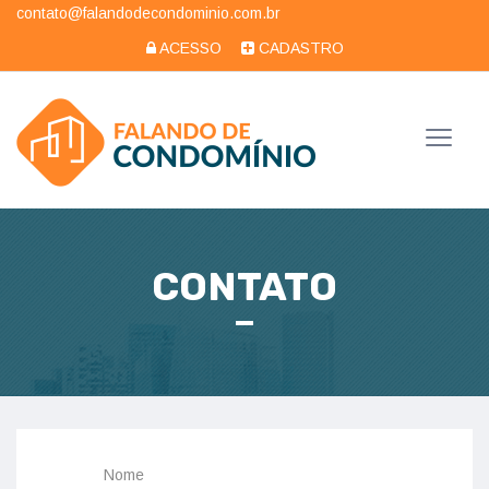
contato@falandodecondominio.com.br
ACESSO
CADASTRO
CONTATO
Nome